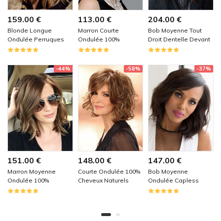
159.00 €
113.00 €
204.00 €
Blonde Longue
Marron Courte
Bob Moyenne Tout
Ondulée Perruques
Ondulée 100%
Droit Dentelle Devant
Cheveux Naturels
Cheveux Naturels
100% Cheveux
Remy
Naturels Remy
-44%
-58%
-37%
151.00 €
148.00 €
147.00 €
Marron Moyenne
Courte Ondulée 100%
Bob Moyenne
Ondulée 100%
Cheveux Naturels
Ondulée Capless
Cheveux Naturels
Remy
Perruques Cheveux
Remy
Naturels