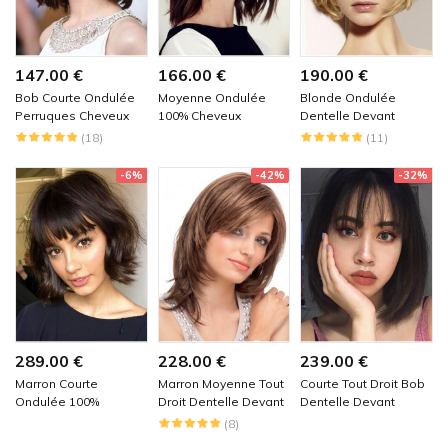
147.00 €
166.00 €
190.00 €
Bob Courte Ondulée
Moyenne Ondulée
Blonde Ondulée
Perruques Cheveux
100% Cheveux
Dentelle Devant
Naturels
Naturels Remy
Perruques Cheveux
(18)
(11)
Perruques
Naturels
-6%
-42%
-32%
289.00 €
228.00 €
239.00 €
Marron Courte
Marron Moyenne Tout
Courte Tout Droit Bob
Ondulée 100%
Droit Dentelle Devant
Dentelle Devant
Cheveux Naturels
100% Cheveux
Perruques Cheveux
(8)
Remy
Naturels Remy
Naturels