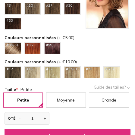
#8
#10
#27
#30
#33
Couleurs personnalisées
(+ €5.00)
#8/613
#35
#99J
Couleurs personnalisées
(+ €10.00)
#12
#16
#22
#27/613
#28
#613
Guide des tailles?
Taille
Petite
Petite
Moyenne
Grande
QTÉ