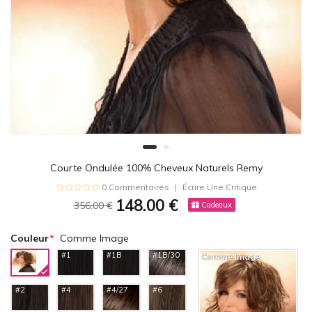
Courte Ondulée 100% Cheveux Naturels Remy
0 Commentaires
Écrire Une Critique
148.00 €
356.00 €
Cadeaux
Couleur
Comme Image
#1
#1B
#1B/30
Comme Image
#2
#4
#4/27
#6