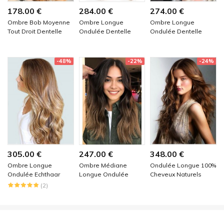
178.00 €
284.00 €
274.00 €
Ombre Bob Moyenne
Ombre Longue
Ombre Longue
Tout Droit Dentelle
Ondulée Dentelle
Ondulée Dentelle
Devant Cheveux
Devant Cheveux
Devant Perucke
Naturels Remy
Naturels Remy
Echthaar
-48%
-22%
-24%
305.00 €
247.00 €
348.00 €
Ombre Longue
Ombre Médiane
Ondulée Longue 100%
Ondulée Echthaar
Longue Ondulée
Cheveux Naturels
Dentelle Devant
Dentelle Devant
Remy
(2)
Perruques
Perruques Cheveux
Naturels Remy