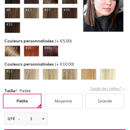
#8
#10
#27
#30
#33
Couleurs personnalisées
(+ €5.00)
#8/613
#35
#99J
Couleurs personnalisées
(+ €10.00)
#12
#16
#22
#27/613
#28
#613
Guide des tailles?
Taille
Petite
Petite
Moyenne
Grande
QTÉ