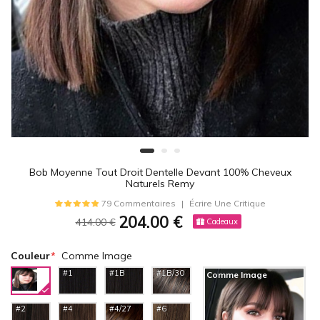
Bob Moyenne Tout Droit Dentelle Devant 100% Cheveux
Naturels Remy
79 Commentaires
Écrire Une Critique
204.00 €
414.00 €
Cadeaux
Couleur
Comme Image
#1
#1B
#1B/30
Comme Image
#2
#4
#4/27
#6